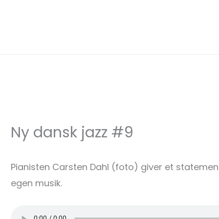
Gå
til
indholdet
Ny dansk jazz #9
Pianisten Carsten Dahl (foto) giver et statemen
egen musik.