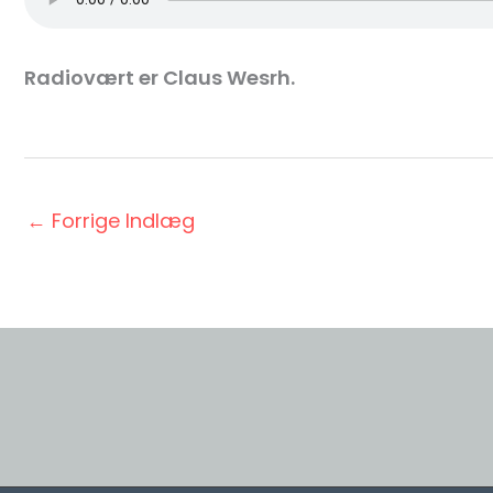
Radiovært er Claus Wesrh.
←
Forrige Indlæg