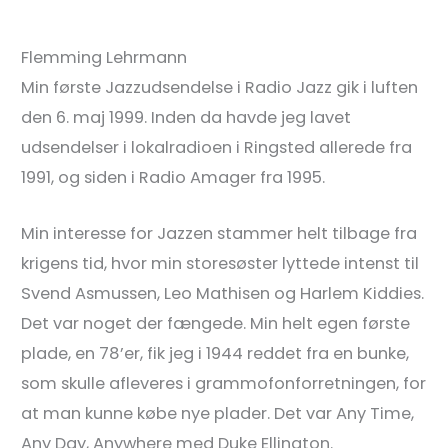
Flemming Lehrmann
Min første Jazzudsendelse i Radio Jazz gik i luften
den 6. maj 1999. Inden da havde jeg lavet
udsendelser i lokalradioen i Ringsted allerede fra
1991, og siden i Radio Amager fra 1995.
Min interesse for Jazzen stammer helt tilbage fra
krigens tid, hvor min storesøster lyttede intenst til
Svend Asmussen, Leo Mathisen og Harlem Kiddies.
Det var noget der fængede. Min helt egen første
plade, en 78’er, fik jeg i 1944 reddet fra en bunke,
som skulle afleveres i grammofonforretningen, for
at man kunne købe nye plader. Det var Any Time,
Any Day, Anywhere med Duke Ellington.