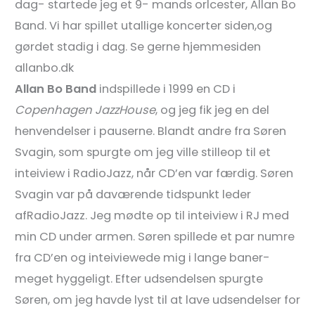
dag- startede jeg et 9- mands orlcester, Allan Bo
Band. Vi har spillet utallige koncerter siden,og
gørdet stadig i dag. Se gerne hjemmesiden
allanbo.dk
Allan Bo Band
indspillede i 1999 en CD i
Copenhagen JazzHouse
, og jeg fik jeg en del
henvendelser i pauserne. Blandt andre fra Søren
Svagin, som spurgte om jeg ville stilleop til et
inteiview i RadioJazz, når CD’en var færdig. Søren
Svagin var på daværende tidspunkt leder
afRadioJazz. Jeg mødte op til inteiview i RJ med
min CD under armen. Søren spillede et par numre
fra CD’en og inteiviewede mig i lange baner-
meget hyggeligt. Efter udsendelsen spurgte
Søren, om jeg havde lyst til at lave udsendelser for