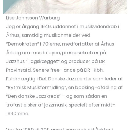
Lise Johnsson Warburg
Jeg er årgang 1949, uddannet i musikvidenskab i
Århus, samtidig musikanmelder ved
”Demokraten” i 70’erne, medforfatter af Århus
Årbog om musik i byen, pressesekretær på
Jazzhus ”Tagskægget” og producer på DR
Provinsafd. Senere free-lance på DR i Kbh.
Fuldmægtig i Det Danske Jazzcenter som leder af
”Rytmisk Musikformidling”, en booking-afdeling af
”Den danske Jazzkreds” – og som sådan en
trofast elsker af jazzmusik, specielt efter midt-
1930’erne.
Var fra 1980 til 2011 ansat som adjunkt/lektor i