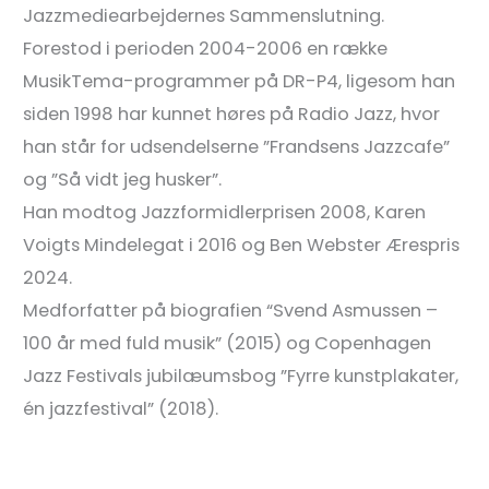
Jazzmediearbejdernes Sammenslutning.
Forestod i perioden 2004-2006 en række
MusikTema-programmer på DR-P4, ligesom han
siden 1998 har kunnet høres på Radio Jazz, hvor
han står for udsendelserne ”Frandsens Jazzcafe”
og ”Så vidt jeg husker”.
Han modtog Jazzformidlerprisen 2008, Karen
Voigts Mindelegat i 2016 og Ben Webster Ærespris
2024.
Medforfatter på biografien “Svend Asmussen –
100 år med fuld musik” (2015) og Copenhagen
Jazz Festivals jubilæumsbog ”Fyrre kunstplakater,
én jazzfestival” (2018).