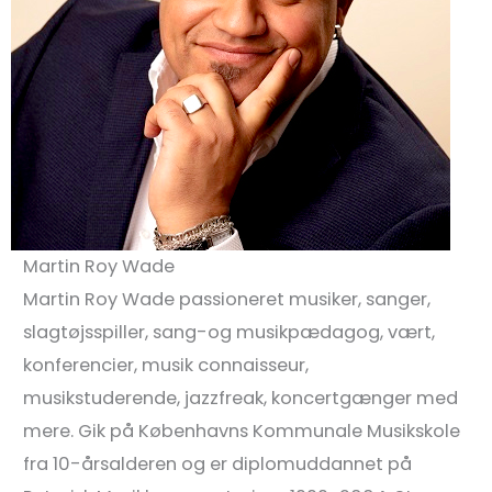
Martin Roy Wade
Martin Roy Wade passioneret musiker, sanger,
slagtøjsspiller, sang-og musikpædagog, vært,
konferencier, musik connaisseur,
musikstuderende, jazzfreak, koncertgænger med
mere. Gik på Københavns Kommunale Musikskole
fra 10-årsalderen og er diplomuddannet på