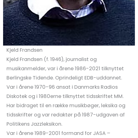
Kjeld Frandsen
Kjeld Frandsen (f. 1946), journalist og
musikanmelder, var i årene 1986-2021 tilknyttet
Berlingske Tidende. Oprindeligt EDB-uddannet.
Var i årene 1970-96 ansat i Danmarks Radios
Diskotek og i 1980erne tilknyttet tidsskriftet MM.
Har bidraget til en række musikbøger, leksika og
tidsskrifter og var redaktør på 1987-udgaven af
Politikens Jazzleksikon.
Var i årene 1989-2001 formand for JASA –