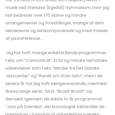
musik ved Stenløse (Egedal) Gymnasium, hvor jag
har bedrevet over 170 større og mindre
arrangementer og forestillinger, mange af dem
selvskrevne og selvkomponerede og med masser
af jazzreferencer….
Jeg har haft mange enkeltstående programmer,
f.eks. om ”Cannonball”, ECM og mindre tematiske
udsendelser som f.eks. ”Minder fra Det Danske
Jazzcenter” og ”Rundt om Stan Getz”, men i de
senere år har jeg haft længerevarende, nærmest
årevis lange serier, først: ”Brazil! Brazil!” og
dernæst igennem de sidste to år programmet
”Jazz på Svenska”, der kronologisk behandler de
mesterlige, i tusindvis af vidunderlige svenske