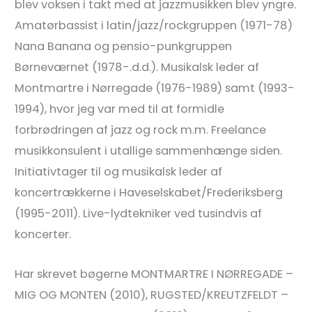
blev voksen i takt med at jazzmusikken blev yngre.
Amatørbassist i latin/jazz/rockgruppen (1971-78)
Nana Banana og pensio-punkgruppen
Børneværnet (1978-.d.d.). Musikalsk leder af
Montmartre i Nørregade (1976-1989) samt (1993-
1994), hvor jeg var med til at formidle
forbrødringen af jazz og rock m.m. Freelance
musikkonsulent i utallige sammenhænge siden.
Initiativtager til og musikalsk leder af
koncertrækkerne i Haveselskabet/Frederiksberg
(1995-2011). Live-lydtekniker ved tusindvis af
koncerter.
Har skrevet bøgerne MONTMARTRE I NØRREGADE –
MIG OG MONTEN (2010), RUGSTED/KREUTZFELDT –