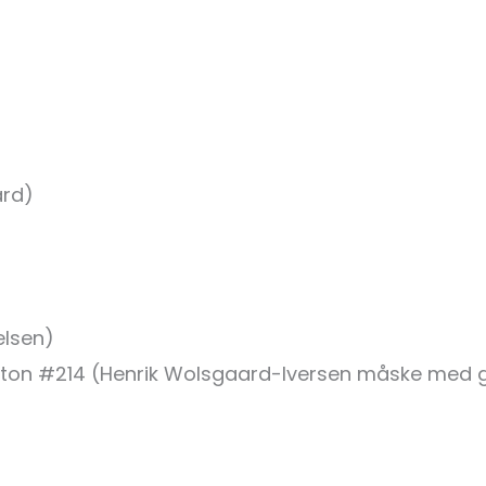
Nielsen)
ard)
ielsen)
ngton #214 (Henrik Wolsgaard-Iversen måske me