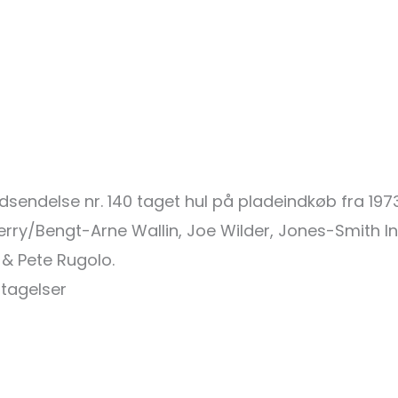
)
udsendelse nr. 140 taget hul på pladeindkøb fra 1973
engt-Arne Wallin, Joe Wilder, Jones-Smith Inc.,
 Pete Rugolo.
ptagelser