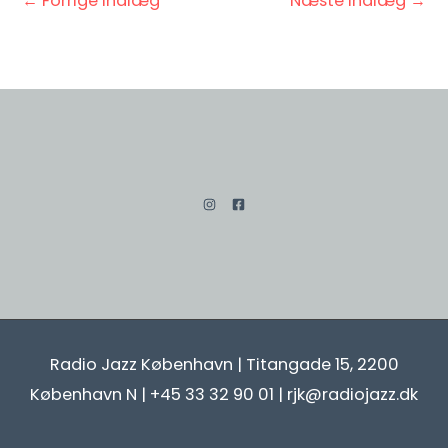
←
Forrige Indlæg
Næste Indlæg
→
Radio Jazz København | Titangade 15, 2200
København N | +45 33 32 90 01 | rjk@radiojazz.dk