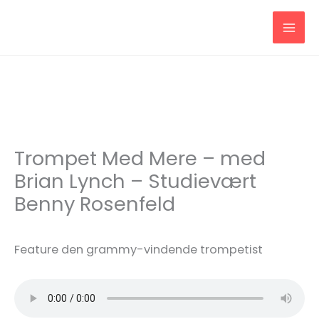
Gå
til
indholdet
Trompet Med Mere – med
Brian Lynch – Studievært
Benny Rosenfeld
Feature den grammy-vindende trompetist