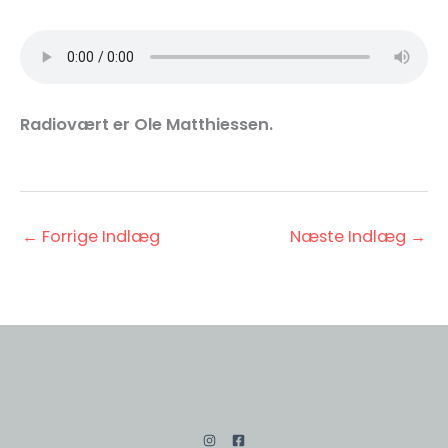
Radiovært er Ole Matthiessen.
←
Forrige Indlæg
Næste Indlæg
→