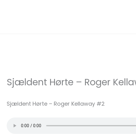
Gå
til
indholdet
Sjældent Hørte – Roger Kel
Sjældent Hørte – Roger Kellaway #2