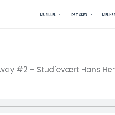
MUSIKKEN
DET SKER
MENNES
laway #2 – Studievært Hans He