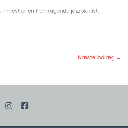
remmest er en fremragende jazzpianist,
Næste Indlæg
→