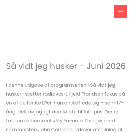
Gå
til
indholdet
Så vidt jeg husker – Juni 2026
I denne udgave af programserien »Så vidt jeg
husker« sætter radiovært Kjeld Frandsen fokus på
en af de første LPer, han anskaffede sig – som 17-
årig. Helt nøjagtigt den første til fuld pris. Der er
tale om albummet »My Favorite Things« med
saxofonisten John Coltrane. Udover afspilning af