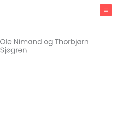
Gå
til
indholdet
Ole Nimand og Thorbjørn
Sjøgren