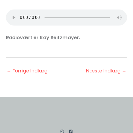
Radiovært er Kay Seitzmayer.
←
Forrige Indlæg
Næste Indlæg
→