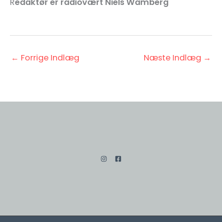
R
edaktør er radiovært Niels Wamberg
←
Forrige Indlæg
Næste Indlæg
→