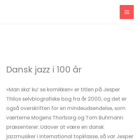
Gå
til
indholdet
Dansk jazz i 100 år
»Man ska’ ku’ se komikken« er titlen på Jesper
Thilos selvbiografiske bog fra år 2000, og det er
også overskriften for en mindeudsendelse, som
værterne Mogens Thorborg og Tom Buhmann
præsenterer. Udover at være en dansk
jazzmusiker i international topklasse, så var Jesper